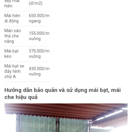
xếp mái
(đ/m2)
hiên
Mái hiên
650.000/m
di động
ngang
Màn sáo
155.000/m
thả che
vuông
nắng
Mái bạt
375.000/m
kéo
vuông
Mái bạt xe
430.000/m
đẩy hình
vuông
chữ A
Hướng dẫn bảo quản và sử dụng mái bạt, mái
che hiệu quả