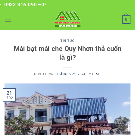
Skip
3.316.090 –0986.212.208
to
content
0
TIN TỨC
Mái bạt mái che Quy Nhơn thả cuốn
là gì?
POSTED ON
THÁNG 5 21, 2024
BY
DINH
21
Th5