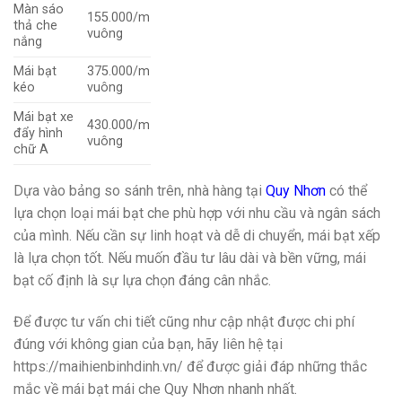
Màn sáo
155.000/m
thả che
vuông
nắng
Mái bạt
375.000/m
kéo
vuông
Mái bạt xe
430.000/m
đẩy hình
vuông
chữ A
Dựa vào bảng so sánh trên, nhà hàng tại
Quy Nhơn
có thể
lựa chọn loại mái bạt che phù hợp với nhu cầu và ngân sách
của mình. Nếu cần sự linh hoạt và dễ di chuyển, mái bạt xếp
là lựa chọn tốt. Nếu muốn đầu tư lâu dài và bền vững, mái
bạt cố định là sự lựa chọn đáng cân nhắc.
Để được tư vấn chi tiết cũng như cập nhật được chi phí
đúng với không gian của bạn, hãy liên hệ tại
https://maihienbinhdinh.vn/
để được giải đáp những thắc
mắc về mái bạt mái che Quy Nhơn nhanh nhất.