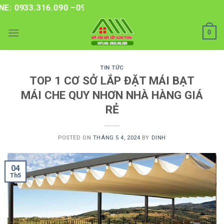
Skip
33.316.090 –0986.212.208
to
content
0
TIN TỨC
TOP 1 CƠ SỞ LẮP ĐẶT MÁI BẠT
MÁI CHE QUY NHƠN NHÀ HÀNG GIÁ
RẺ
POSTED ON
THÁNG 5 4, 2024
BY
DINH
04
Th5